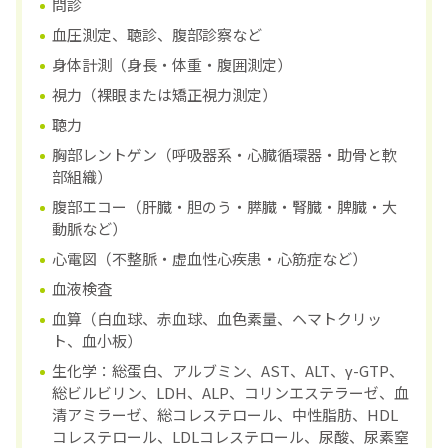
問診
血圧測定、聴診、腹部診察など
身体計測（身長・体重・腹囲測定）
視力（裸眼または矯正視力測定）
聴力
胸部レントゲン（呼吸器系・心臓循環器・助骨と軟
部組織）
腹部エコー（肝臓・胆のう・膵臓・腎臓・脾臓・大
動脈など）
心電図（不整脈・虚血性心疾患・心筋症など）
血液検査
血算（白血球、赤血球、血色素量、ヘマトクリッ
ト、血小板）
生化学：総蛋白、アルブミン、AST、ALT、γ-GTP、
総ビルビリン、LDH、ALP、コリンエステラーゼ、血
清アミラーゼ、総コレステロール、中性脂肪、HDL
コレステロール、LDLコレステロール、尿酸、尿素窒