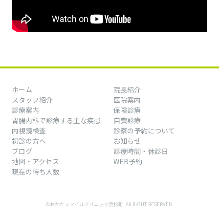
ホーム
院長紹介
スタッフ紹介
医院案内
診療案内
保険診療
胃腸内科で診療する主な疾患
自費診療
内視鏡検査
診察の予約について
初診の方へ
お知らせ
ブログ
診療時間・休診日
地図・アクセス
WEB予約
現在の待ち人数
©おかだスマイルクリニック浜松町. All RIGHT RESERVED.